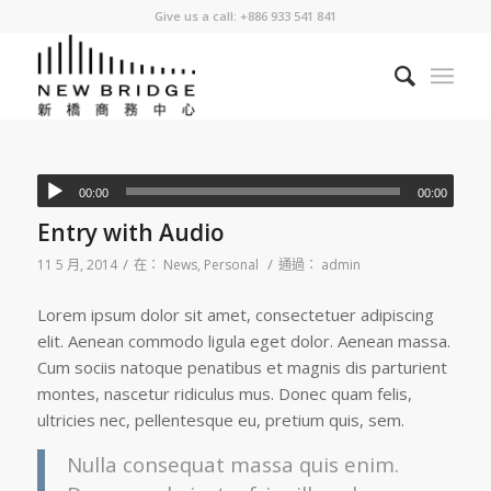
Give us a call: +886 933 541 841
00:00
00:00
Entry with Audio
/
/
11 5 月, 2014
在：
News
,
Personal
通過：
admin
Lorem ipsum dolor sit amet, consectetuer adipiscing
elit. Aenean commodo ligula eget dolor. Aenean massa.
Cum sociis natoque penatibus et magnis dis parturient
montes, nascetur ridiculus mus. Donec quam felis,
ultricies nec, pellentesque eu, pretium quis, sem.
Nulla consequat massa quis enim.