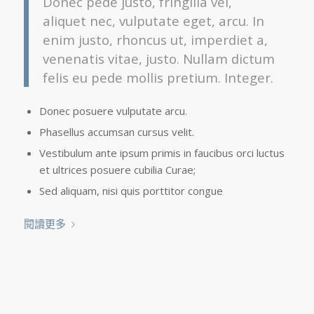
Donec pede justo, fringilla vel,
aliquet nec, vulputate eget, arcu. In
enim justo, rhoncus ut, imperdiet a,
venenatis vitae, justo. Nullam dictum
felis eu pede mollis pretium. Integer.
Donec posuere vulputate arcu.
Phasellus accumsan cursus velit.
Vestibulum ante ipsum primis in faucibus orci luctus
et ultrices posuere cubilia Curae;
Sed aliquam, nisi quis porttitor congue
閱讀更多