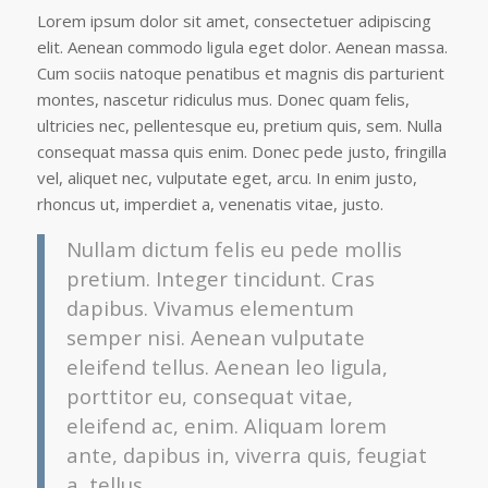
Lorem ipsum dolor sit amet, consectetuer adipiscing
elit. Aenean commodo ligula eget dolor. Aenean massa.
Cum sociis natoque penatibus et magnis dis parturient
montes, nascetur ridiculus mus. Donec quam felis,
ultricies nec, pellentesque eu, pretium quis, sem. Nulla
consequat massa quis enim. Donec pede justo, fringilla
vel, aliquet nec, vulputate eget, arcu. In enim justo,
rhoncus ut, imperdiet a, venenatis vitae, justo.
Nullam dictum felis eu pede mollis
pretium. Integer tincidunt. Cras
dapibus. Vivamus elementum
semper nisi. Aenean vulputate
eleifend tellus. Aenean leo ligula,
porttitor eu, consequat vitae,
eleifend ac, enim. Aliquam lorem
ante, dapibus in, viverra quis, feugiat
a, tellus.