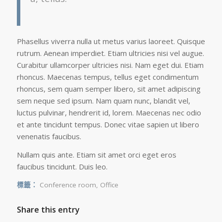
Phasellus viverra nulla ut metus varius laoreet. Quisque
rutrum. Aenean imperdiet. Etiam ultricies nisi vel augue.
Curabitur ullamcorper ultricies nisi. Nam eget dui. Etiam
rhoncus. Maecenas tempus, tellus eget condimentum
rhoncus, sem quam semper libero, sit amet adipiscing
sem neque sed ipsum. Nam quam nunc, blandit vel,
luctus pulvinar, hendrerit id, lorem. Maecenas nec odio
et ante tincidunt tempus. Donec vitae sapien ut libero
venenatis faucibus.
Nullam quis ante. Etiam sit amet orci eget eros
faucibus tincidunt. Duis leo.
標籤：
Conference room
,
Office
Share this entry