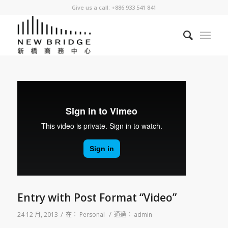
Give us a call: +886 933 541 841
Entry with Post Format “Video”
/
/
24 12 月, 2013
在：
Personal
通過：
admin