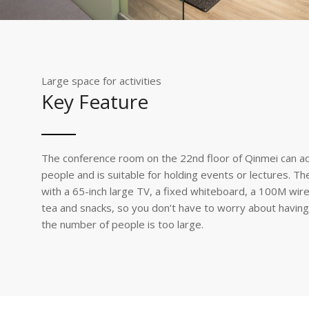
Large space for activities
Key Feature
The conference room on the 22nd floor of Qinmei can 
people and is suitable for holding events or lectures. T
with a 65-inch large TV, a fixed whiteboard, a 100M wir
tea and snacks, so you don’t have to worry about havi
the number of people is too large.