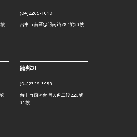
(04)2265-1010
1樓
台中市南區忠明南路787號33樓
龍邦31
(04)2329-3939
號
台中市西區台灣大道二段220號
31樓