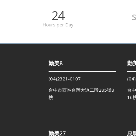
24
Hours per Day
勤美8
勤美
(04)2321-0107
(04
台中市西區台灣大道二段285號8
台中
樓
16
勤美27
忠明