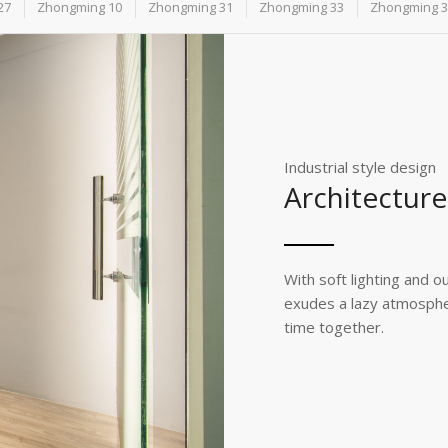
27
Zhongming 10
Zhongming 31
Zhongming 33
Zhongming 3
Industrial style design
Architectur
With soft lighting and o
exudes a lazy atmospher
time together.