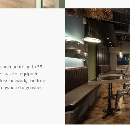
accommodate up to 35
he space is equipped
eless network, and free
ng nowhere to go when