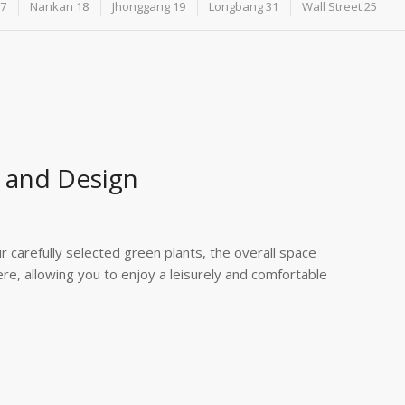
7
Nankan 18
Jhonggang 19
Longbang 31
Wall Street 25
e and Design
ur carefully selected green plants, the overall space
e, allowing you to enjoy a leisurely and comfortable