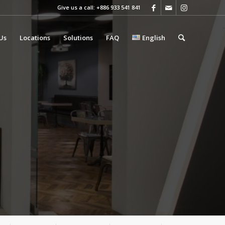
Give us a call: +886 933 541 841
Us
Locations
Solutions
FAQ
English